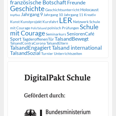
französische Botschaft
Freunde
Geschichte
Holocaust
Geschichtsunterricht
Jahrgang 9
Jahrgang 10
Jahrgang 11
Kreativ
Impfbus
LER
Kunst
Kunstprojekt
Kursfahrt
Netzwerk Schule
Schule
mit Courage
polnisch
Prüfungen
PolisTalsand
mit Courage
SeniorenCafé
Seminarkurs
TalsandBewegt
Sport
TagderoffenenTür
TalsandContraCorona
TalsandEltern
TalsandEngagiert
Talsand international
TalsandSozial
Turnier
Unterrichtszeiten