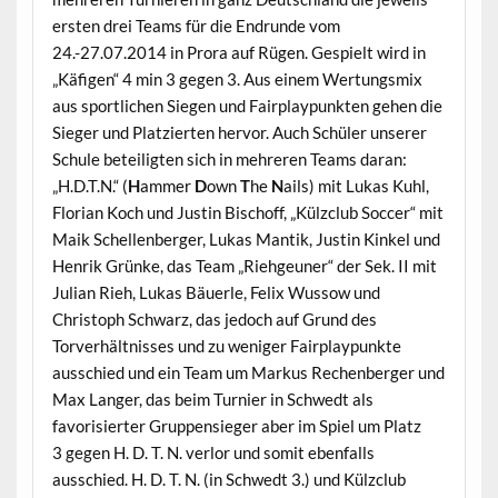
ersten drei Teams für die Endrunde vom
24.-27.07.2014 in Prora auf Rügen. Gespielt wird in
„Käfigen“ 4 min 3 gegen 3. Aus einem Wertungsmix
aus sportlichen Siegen und Fairplaypunkten gehen die
Sieger und Platzierten hervor. Auch Schüler unserer
Schule beteiligten sich in mehreren Teams daran:
„H.D.T.N.“ (
H
ammer
D
own
T
he
N
ails) mit Lukas Kuhl,
Florian Koch und Justin Bischoff, „Külzclub Soccer“ mit
Maik Schellenberger, Lukas Mantik, Justin Kinkel und
Henrik Grünke, das Team „Riehgeuner“ der Sek. II mit
Julian Rieh, Lukas Bäuerle, Felix Wussow und
Christoph Schwarz, das jedoch auf Grund des
Torverhältnisses und zu weniger Fairplaypunkte
ausschied und ein Team um Markus Rechenberger und
Max Langer, das beim Turnier in Schwedt als
favorisierter Gruppensieger aber im Spiel um Platz
3 gegen H. D. T. N. verlor und somit ebenfalls
ausschied. H. D. T. N. (in Schwedt 3.) und Külzclub