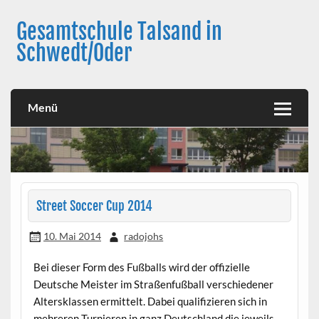
Skip
to
Gesamtschule Talsand in
content
Schwedt/Oder
Menü
Street Soccer Cup 2014
10. Mai 2014
radojohs
Bei dieser Form des Fußballs wird der offizielle
Deutsche Meister im Straßenfußball verschiedener
Altersklassen ermittelt. Dabei qualifizieren sich in
mehreren Turnieren in ganz Deutschland die jeweils