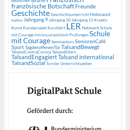
deutschen Sprache
französische Botschaft
Freunde
Geschichte
Holocaust
Geschichtsunterricht
Jahrgang 9
Jahrgang 10
Jahrgang 11
Kreativ
Impfbus
LER
Kunst
Kunstprojekt
Kursfahrt
Netzwerk Schule
Schule
mit Courage
polnisch
Prüfungen
PolisTalsand
mit Courage
SeniorenCafé
Seminarkurs
TalsandBewegt
Sport
TagderoffenenTür
TalsandContraCorona
TalsandEltern
TalsandEngagiert
Talsand international
TalsandSozial
Turnier
Unterrichtszeiten