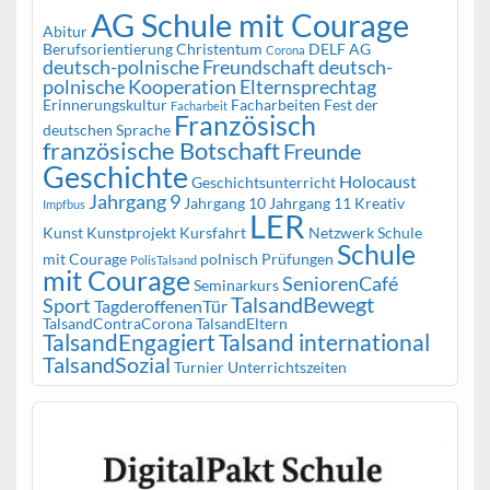
AG Schule mit Courage
Abitur
Berufsorientierung
Christentum
DELF AG
Corona
deutsch-polnische Freundschaft
deutsch-
polnische Kooperation
Elternsprechtag
Erinnerungskultur
Facharbeiten
Fest der
Facharbeit
Französisch
deutschen Sprache
französische Botschaft
Freunde
Geschichte
Holocaust
Geschichtsunterricht
Jahrgang 9
Jahrgang 10
Jahrgang 11
Kreativ
Impfbus
LER
Kunst
Kunstprojekt
Kursfahrt
Netzwerk Schule
Schule
mit Courage
polnisch
Prüfungen
PolisTalsand
mit Courage
SeniorenCafé
Seminarkurs
TalsandBewegt
Sport
TagderoffenenTür
TalsandContraCorona
TalsandEltern
TalsandEngagiert
Talsand international
TalsandSozial
Turnier
Unterrichtszeiten