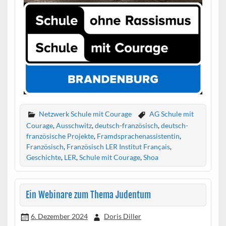
Netzwerk Schule mit Courage
AG Schule mit
Courage
,
Ausschwitz
,
deutsch-französisch
,
deutsch-
französische Projekte
,
Framdsprachenassistentin
,
Französisch
,
Französisch LER Institut Français
,
Geschichte
,
LER
,
Schule mit Courage
,
Shoa
Ein Webinare zum Thema Judentum
6. Dezember 2024
Doris Diller