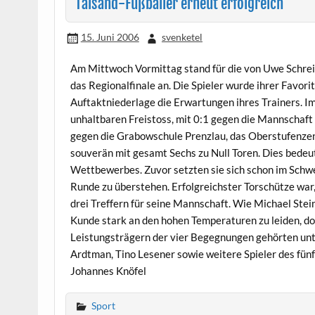
Talsand-Fußballer erneut erfolgreich
15. Juni 2006
svenketel
Am Mittwoch Vormittag stand für die von Uwe Schreib
das Regionalfinale an. Die Spieler wurde ihrer Favori
Auftaktniederlage die Erwartungen ihres Trainers. Im
unhaltbaren Freistoss, mit 0:1 gegen die Mannschaft
gegen die Grabowschule Prenzlau, das Oberstufenze
souverän mit gesamt Sechs zu Null Toren. Dies bedeut
Wettbewerbes. Zuvor setzten sie sich schon im Schwe
Runde zu überstehen. Erfolgreichster Torschütze war,
drei Treffern für seine Mannschaft. Wie Michael Ste
Kunde stark an den hohen Temperaturen zu leiden, doc
Leistungsträgern der vier Begegnungen gehörten un
Ardtman, Tino Lesener sowie weitere Spieler des fü
Johannes Knöfel
Sport