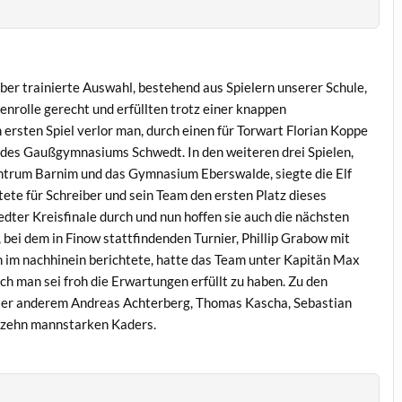
er trainierte Auswahl, bestehend aus Spielern unserer Schule,
tenrolle gerecht und erfüllten trotz einer knappen
 ersten Spiel verlor man, durch einen für Torwart Florian Koppe
 des Gaußgymnasiums Schwedt. In den weiteren drei Spielen,
ntrum Barnim und das Gymnasium Eberswalde, siegte die Elf
ete für Schreiber und sein Team den ersten Platz dieses
dter Kreisfinale durch und nun hoffen sie auch die nächsten
 bei dem in Finow stattfindenden Turnier, Phillip Grabow mit
in im nachhinein berichtete, hatte das Team unter Kapitän Max
h man sei froh die Erwartungen erfüllt zu haben. Zu den
ter anderem Andreas Achterberg, Thomas Kascha, Sebastian
nfzehn mannstarken Kaders.