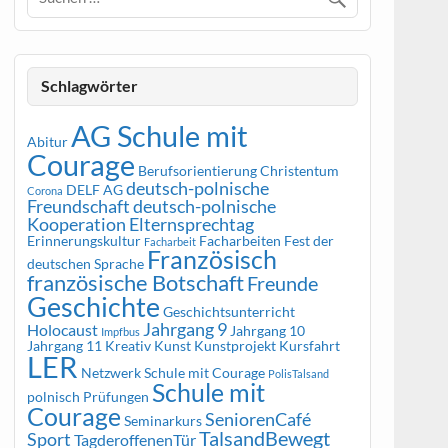
Schlagwörter
AG Schule mit
Abitur
Courage
Berufsorientierung
Christentum
deutsch-polnische
DELF AG
Corona
Freundschaft
deutsch-polnische
Kooperation
Elternsprechtag
Erinnerungskultur
Facharbeiten
Fest der
Facharbeit
Französisch
deutschen Sprache
französische Botschaft
Freunde
Geschichte
Geschichtsunterricht
Jahrgang 9
Holocaust
Jahrgang 10
Impfbus
Jahrgang 11
Kreativ
Kunst
Kunstprojekt
Kursfahrt
LER
Netzwerk Schule mit Courage
PolisTalsand
Schule mit
polnisch
Prüfungen
Courage
SeniorenCafé
Seminarkurs
TalsandBewegt
Sport
TagderoffenenTür