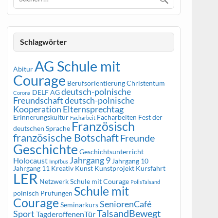
Schlagwörter
AG Schule mit
Abitur
Courage
Berufsorientierung
Christentum
deutsch-polnische
DELF AG
Corona
Freundschaft
deutsch-polnische
Kooperation
Elternsprechtag
Erinnerungskultur
Facharbeiten
Fest der
Facharbeit
Französisch
deutschen Sprache
französische Botschaft
Freunde
Geschichte
Geschichtsunterricht
Jahrgang 9
Holocaust
Jahrgang 10
Impfbus
Jahrgang 11
Kreativ
Kunst
Kunstprojekt
Kursfahrt
LER
Netzwerk Schule mit Courage
PolisTalsand
Schule mit
polnisch
Prüfungen
Courage
SeniorenCafé
Seminarkurs
TalsandBewegt
Sport
TagderoffenenTür