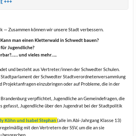
t +++
itik — Zusammen können wir unsere Stadt verbessern.
 Kann man einen Kletterwald in Schwedt bauen?
für Jugendliche?
ierbar?…… und vieles mehr….
.
et und besteht aus Vertreter/innen der Schwedter Schulen.
ter Stadtparlament der Schwedter Stadtverordnetenversammlung
d Projektanfragen einzubringen oder auf Probleme, die in der
 Brandenburg verpflichtet, Jugendliche an Gemeindefragen, die
s gefasst, Jugendliche über den Jugendrat bei der Stadtpolitik
ly Köhn und Isabel Stephan
(
alle im Abi-Jahrgang Klasse 13)
 regelmäßig mit den Vertretern der SSV, um die an sie
u besprechen.