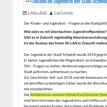
+++Talsand im Jugendrat der Stadt Schwed
1. März 2022
Carl Cnyrim
Der Kinder- und Jugendrat – Fragen an die Stadtpol
Wie wäre es mit überdachten Jugendtreffpunkten?
Gibt es in Zukunft regelmäßig Abendveranstaltung 
Ist der Ausbau des freien W-LAN in Zukunft realis
Der Jugendrat der Stadt Schwedt wurde 2018 gegründ
Er bietet Jugendlichen die Möglichkeit, im Schwed
SSV – Fragen zu stellen, Verbesserungsvorschläge un
Stadt auftreten, aufmerksam zu machen.
Zur Geschichte: Seit Juni 2018 sind die Kommunen in
sie betreffen zu beteiligen. Daher wurde der Beschlus
mit einzubeziehen.
Di
e
Schülerinnen unserer Schule Eva Schnürer, Eme
sind Vertreterinnen des Jugendrates und treffen sich
herangetragenen Fragen, Vorschläge und Probleme z