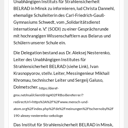
Unabhängigen Instituts für Strahlensicherheit
BELRAD in Minsk zu informieren, lud Christa Dannehl,
ehemalige Schulleiterin des Carl-Friedrich-Gauß-
Gymnasiums Schwedt, vom „Solidaritätsdienst
international e. V.“ (SODI) zu einer Gesprächsrunde
mit hochrangigen Wissenschaftlern aus Belarus und
Schülern unserer Schule ein.
Die Delegation bestand aus Dr. Aleksej Nesterenko,
Leiter des Unabhängigen Institutes für
Strahlensicherheit BELRAD (siehe Link), Ivan
Krasnopyorov, stellv. Leiter, Messingenieur Mikhail
Khromau, technischer Leiter und Sergeij Galuso,
Dolmetscher.
https://deref-
gmx.net/mail/client/dr6g402FRBo/dereferrer/?
redirectUrl=https%3A%2F%2Fwww.mensch-und-
atom.org%2Findex.php%2Fde%2Fmeinungen%2Ftschernobyl%2F
190-alexey-nesterenko-oekologe
Das Institut für Strahlensicherheit BELRAD in Minsk,