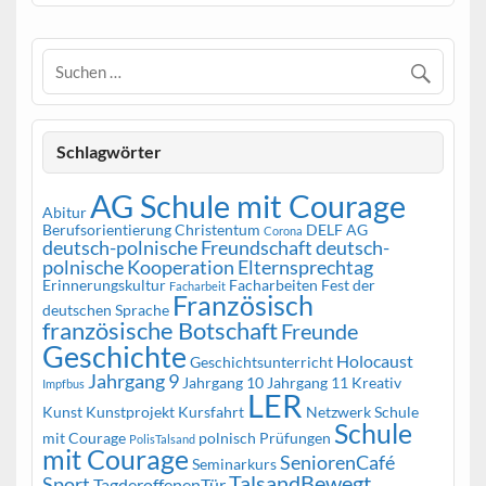
Schlagwörter
AG Schule mit Courage
Abitur
Berufsorientierung
Christentum
DELF AG
Corona
deutsch-polnische Freundschaft
deutsch-
polnische Kooperation
Elternsprechtag
Erinnerungskultur
Facharbeiten
Fest der
Facharbeit
Französisch
deutschen Sprache
französische Botschaft
Freunde
Geschichte
Holocaust
Geschichtsunterricht
Jahrgang 9
Jahrgang 10
Jahrgang 11
Kreativ
Impfbus
LER
Kunst
Kunstprojekt
Kursfahrt
Netzwerk Schule
Schule
mit Courage
polnisch
Prüfungen
PolisTalsand
mit Courage
SeniorenCafé
Seminarkurs
TalsandBewegt
Sport
TagderoffenenTür