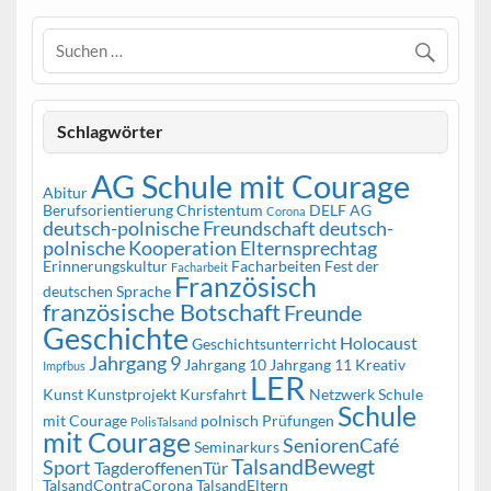
Schlagwörter
AG Schule mit Courage
Abitur
Berufsorientierung
Christentum
DELF AG
Corona
deutsch-polnische Freundschaft
deutsch-
polnische Kooperation
Elternsprechtag
Erinnerungskultur
Facharbeiten
Fest der
Facharbeit
Französisch
deutschen Sprache
französische Botschaft
Freunde
Geschichte
Holocaust
Geschichtsunterricht
Jahrgang 9
Jahrgang 10
Jahrgang 11
Kreativ
Impfbus
LER
Kunst
Kunstprojekt
Kursfahrt
Netzwerk Schule
Schule
mit Courage
polnisch
Prüfungen
PolisTalsand
mit Courage
SeniorenCafé
Seminarkurs
TalsandBewegt
Sport
TagderoffenenTür
TalsandContraCorona
TalsandEltern