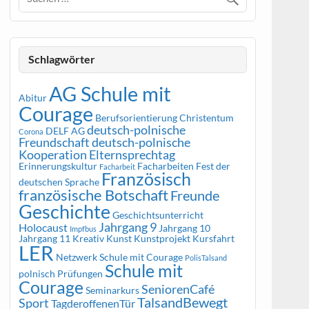
Schlagwörter
AG Schule mit
Abitur
Courage
Berufsorientierung
Christentum
deutsch-polnische
DELF AG
Corona
Freundschaft
deutsch-polnische
Kooperation
Elternsprechtag
Erinnerungskultur
Facharbeiten
Fest der
Facharbeit
Französisch
deutschen Sprache
französische Botschaft
Freunde
Geschichte
Geschichtsunterricht
Jahrgang 9
Holocaust
Jahrgang 10
Impfbus
Jahrgang 11
Kreativ
Kunst
Kunstprojekt
Kursfahrt
LER
Netzwerk Schule mit Courage
PolisTalsand
Schule mit
polnisch
Prüfungen
Courage
SeniorenCafé
Seminarkurs
TalsandBewegt
Sport
TagderoffenenTür