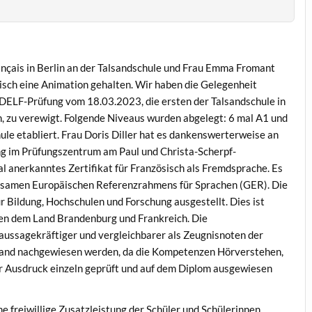
nçais in Berlin an der Talsandschule und Frau Emma Fromant
ösisch eine Animation gehalten. Wir haben die Gelegenheit
r DELF-Prüfung vom 18.03.2023, die ersten der Talsandschule in
 zu verewigt. Folgende Niveaus wurden abgelegt: 6 mal A1 und
hule etabliert. Frau Doris Diller hat es dankenswerterweise an
ng im Prüfungszentrum am Paul und Christa-Scherpf-
l anerkanntes Zertifikat für Französisch als Fremdsprache. Es
nsamen Europäischen Referenzrahmens für Sprachen (GER). Die
 Bildung, Hochschulen und Forschung ausgestellt. Dies ist
en dem Land Brandenburg und Frankreich. Die
aussagekräftiger und vergleichbarer als Zeugnisnoten der
land nachgewiesen werden, da die Kompetenzen Hörverstehen,
er Ausdruck einzeln geprüft und auf dem Diplom ausgewiesen
e freiwillige Zusatzleistung der Schüler und Schülerinnen.