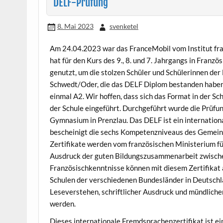
DELF-Prüfung
8. Mai 2023
svenketel
Am 24.04.2023 war das FranceMobil vom Institut fra
hat für den Kurs des 9., 8. und 7. Jahrgangs in Franz
genutzt, um die stolzen Schüler und Schülerinnen de
Schwedt/Oder, die das DELF Diplom bestanden haben,
einmal A2. Wir hoffen, dass sich das Format in der Sc
der Schule eingeführt. Durchgeführt wurde die Prüfu
Gymnasium in Prenzlau. Das DELF ist ein internationa
bescheinigt die sechs Kompetenzniveaus des Gemei
Zertifikate werden vom französischen Ministerium für
Ausdruck der guten Bildungszusammenarbeit zwisch
Französischkenntnisse können mit diesem Zertifikat 
Schulen der verschiedenen Bundesländer in Deutsch
Leseverstehen, schriftlicher Ausdruck und mündlich
werden.
Dieses internationale Fremdsprachenzertifikat ist ein