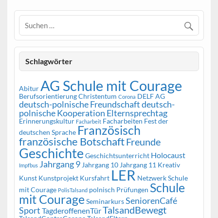
Schlagwörter
AG Schule mit Courage
Abitur
Berufsorientierung
Christentum
DELF AG
Corona
deutsch-polnische Freundschaft
deutsch-
polnische Kooperation
Elternsprechtag
Erinnerungskultur
Facharbeiten
Fest der
Facharbeit
Französisch
deutschen Sprache
französische Botschaft
Freunde
Geschichte
Holocaust
Geschichtsunterricht
Jahrgang 9
Jahrgang 10
Jahrgang 11
Kreativ
Impfbus
LER
Kunst
Kunstprojekt
Kursfahrt
Netzwerk Schule
Schule
mit Courage
polnisch
Prüfungen
PolisTalsand
mit Courage
SeniorenCafé
Seminarkurs
TalsandBewegt
Sport
TagderoffenenTür