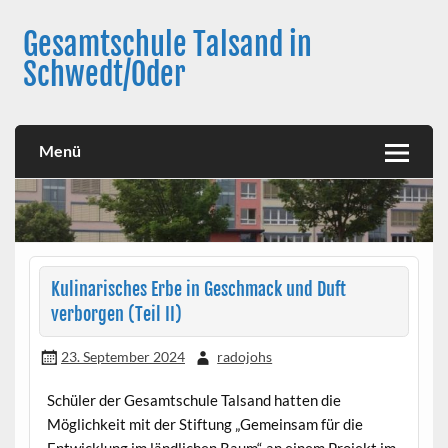
Skip
to
Gesamtschule Talsand in
content
Schwedt/Oder
Menü
Kulinarisches Erbe in Geschmack und Duft
verborgen (Teil II)
23. September 2024
radojohs
Schüler der Gesamtschule Talsand hatten die
Möglichkeit mit der Stiftung „Gemeinsam für die