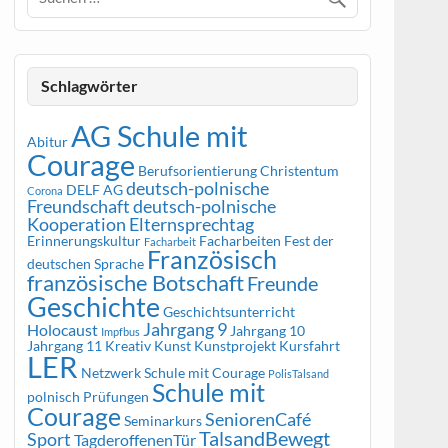
Schlagwörter
AG Schule mit
Abitur
Courage
Berufsorientierung
Christentum
deutsch-polnische
DELF AG
Corona
Freundschaft
deutsch-polnische
Kooperation
Elternsprechtag
Erinnerungskultur
Facharbeiten
Fest der
Facharbeit
Französisch
deutschen Sprache
französische Botschaft
Freunde
Geschichte
Geschichtsunterricht
Jahrgang 9
Holocaust
Jahrgang 10
Impfbus
Jahrgang 11
Kreativ
Kunst
Kunstprojekt
Kursfahrt
LER
Netzwerk Schule mit Courage
PolisTalsand
Schule mit
polnisch
Prüfungen
Courage
SeniorenCafé
Seminarkurs
TalsandBewegt
Sport
TagderoffenenTür