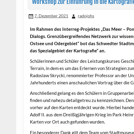
Workshop zur Einführung in die Kartografi
7. Dezember 2021
radojohs
Im Rahmen des Interreg-Projektes „Das Meer – Pom
Dialogs. Grenzübergreifendes Netzwerk zur wissen
Ostsee und Odergebiet“ bot das Schwedter Stadt
das Spezialgebiet der Kartografie“ an.
Schülerinnen und Schüler des Leistungskurses Geschi
Terrain, in dem es um das Erlernen von Strategien zu
Radoslaw Skrycki, renommierter Professor an der Uni
Jahrhunderts einen anschaulichen Vortrag über die G
Anschließend gelang es den Schülern in Gruppenarbe
finden und nahezu detailgetreu zu kennzeichnen. Den
vorher auf den Karten entdeckt wurde. Hierbei hand
Adolf II. aus dem Dreißigjährigen Krieg im Park Heinr
Karten vor Ort auch gefunden wurden.
Ein besonderer Dank gilt dem Team vom Stadtmuseum,