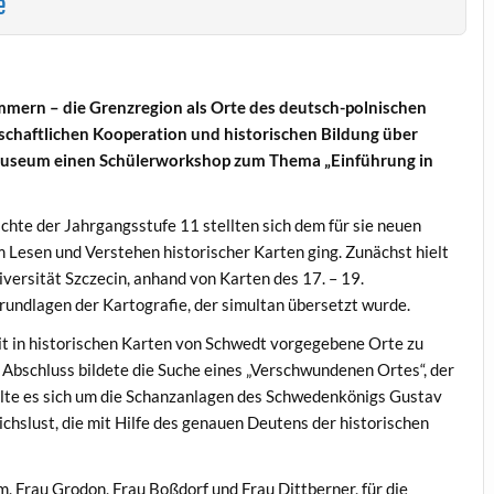
e
mern – die Grenzregion als Orte des deutsch-polnischen
schaftlichen Kooperation und historischen Bildung über
museum einen Schülerworkshop zum Thema „Einführung in
chte der Jahrgangsstufe 11 stellten sich dem für sie neuen
m Lesen und Verstehen historischer Karten ging. Zunächst hielt
versität Szczecin, anhand von Karten des 17. – 19.
rundlagen der Kartografie, der simultan übersetzt wurde.
it in historischen Karten von Schwedt vorgegebene Orte zu
 Abschluss bildete die Suche eines „Verschwundenen Ortes“, der
elte es sich um die Schanzanlagen des Schwedenkönigs Gustav
ichslust, die mit Hilfe des genauen Deutens der historischen
 Frau Grodon, Frau Boßdorf und Frau Dittberner, für die