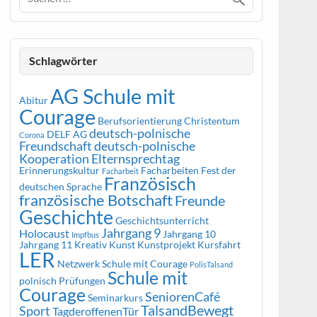
Schlagwörter
AG Schule mit
Abitur
Courage
Berufsorientierung
Christentum
deutsch-polnische
DELF AG
Corona
Freundschaft
deutsch-polnische
Kooperation
Elternsprechtag
Erinnerungskultur
Facharbeiten
Fest der
Facharbeit
Französisch
deutschen Sprache
französische Botschaft
Freunde
Geschichte
Geschichtsunterricht
Jahrgang 9
Holocaust
Jahrgang 10
Impfbus
Jahrgang 11
Kreativ
Kunst
Kunstprojekt
Kursfahrt
LER
Netzwerk Schule mit Courage
PolisTalsand
Schule mit
polnisch
Prüfungen
Courage
SeniorenCafé
Seminarkurs
TalsandBewegt
Sport
TagderoffenenTür