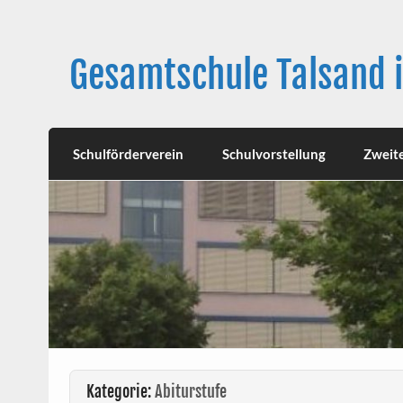
Skip
to
content
Gesamtschule Talsand 
Schulförderverein
Schulvorstellung
Zweit
Kategorie:
Abiturstufe