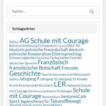
Schlagwörter
AG Schule mit Courage
Abitur
Berufsorientierung
Christentum
DELF AG
Corona
deutsch-polnische Freundschaft
deutsch-
polnische Kooperation
Elternsprechtag
Erinnerungskultur
Facharbeiten
Fest der
Facharbeit
Französisch
deutschen Sprache
französische Botschaft
Freunde
Geschichte
Holocaust
Geschichtsunterricht
Jahrgang 9
Jahrgang 10
Jahrgang 11
Kreativ
Impfbus
LER
Kunst
Kunstprojekt
Kursfahrt
Netzwerk Schule
Schule
mit Courage
polnisch
Prüfungen
PolisTalsand
mit Courage
SeniorenCafé
Seminarkurs
TalsandBewegt
Sport
TagderoffenenTür
TalsandContraCorona
TalsandEltern