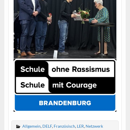
Allgemein
,
DELF
,
Französisch
,
LER
,
Netzwerk