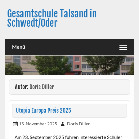
Skip
to
Gesamtschule Talsand in
content
Schwedt/Oder
Menü
Autor:
Doris Diller
Utopia Europa Preis 2025
15. November 2025
Doris Diller
Am 23. September 2025 fuhren interessierte Schüler