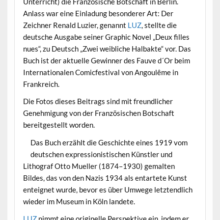
Unterricht) die Französische Botschaft in Berlin.
Anlass war eine Einladung besonderer Art: Der
Zeichner Renald Luzier, genannt
LUZ
, stellte die
deutsche Ausgabe seiner Graphic Novel „Deux filles
nues“, zu Deutsch „Zwei weibliche Halbakte“ vor. Das
Buch ist der aktuelle Gewinner des Fauve d´Or beim
Internationalen Comicfestival von Angoulême in
Frankreich.
Die Fotos dieses Beitrags sind mit freundlicher
Genehmigung von der Französischen Botschaft
bereitgestellt worden.
Das Buch erzählt die Geschichte eines 1919 vom
deutschen expressionistischen Künstler und
Lithograf Otto Mueller (1874–1930) gemalten
Bildes, das von den Nazis 1934 als entartete Kunst
enteignet wurde, bevor es über Umwege letztendlich
wieder im Museum in Köln landete.
LUZ
nimmt eine originelle Perspektive ein, indem er