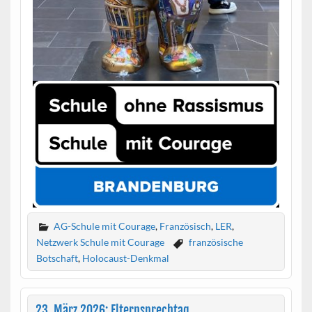
AG-Schule mit Courage
,
Französisch
,
LER
,
Netzwerk Schule mit Courage
französische
Botschaft
,
Holocaust-Denkmal
23. März 2026: Elternsprechtag